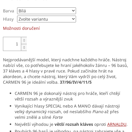
Barva
Hlasy
Možnosti doručení
Nejprodávanější model, který nadchne každého hráče. Nástroj
nabízí vše, co potřebujete ke hraní jakéhokoliv žánru – 96 basů,
37 kláves a 4 hlasy v pravé ruce. Pokud začínáte hrát na
akordeon, a chcete nástroj, který Vám vydrží po celý život,
CARMEN 96 je ideální volba.
37/96/IV/4/11/5
CARMEN 96 je dokonalý nástroj pro hráče, kteří chtějí
větší rozsah a výraznější zvuk
Vynikající hlasy SPECIAL nebo A MANO dávají nástroji
velký dynamický rozsah, od neslabšího
Piano
až přes
velmi znělé a silné
Forte
Největší výhodou je
větší rozsah kláves
oproti
ARNALDU
.
Pouhých 96 basů je výhodou, na nástroj zahrajete vše a