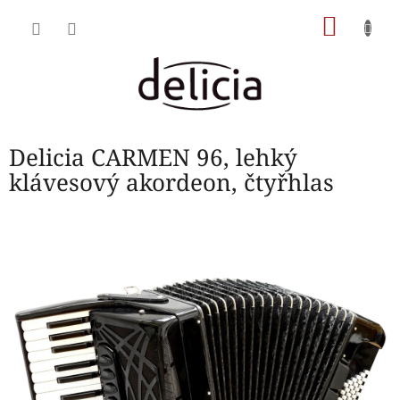
Přejít
NÁKU
na
obsah
KOŠÍK
Delicia CARMEN 96, lehký
klávesový akordeon, čtyřhlas