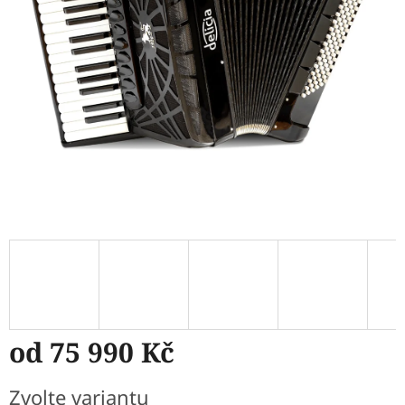
od
75 990 Kč
Měrná
Zvolte variantu
cena: