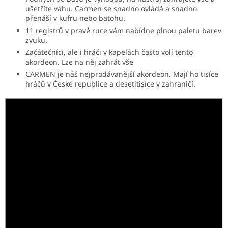
ušetříte váhu. Carmen se snadno ovládá a snadno
přenáší v kufru nebo batohu.
11 registrů v pravé ruce vám nabídne plnou paletu barev
zvuku.
Začátečníci, ale i hráči v kapelách často volí tento
akordeon. Lze na něj zahrát vše
CARMEN je náš nejprodávanější akordeon. Mají ho tisíce
hráčů v České republice a desetitisíce v zahraničí.