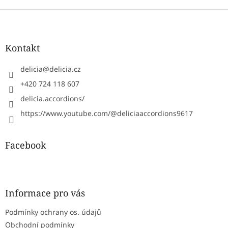
Z
á
p
a
Kontakt
t
í
delicia
@
delicia.cz
+420 724 118 607
delicia.accordions/
https://www.youtube.com/@deliciaaccordions9617
Facebook
Informace pro vás
Podmínky ochrany os. údajů
Obchodní podmínky