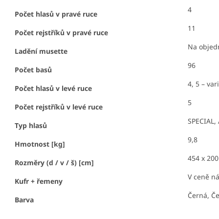
4
Počet hlasů v pravé ruce
11
Počet rejstříků v pravé ruce
Na objed
Ladění musette
96
Počet basů
4, 5 – v
Počet hlasů v levé ruce
5
Počet rejstříků v levé ruce
SPECIAL,
Typ hlasů
9,8
Hmotnost [kg]
454 x 200
Rozměry (d / v / š) [cm]
V ceně ná
Kufr + řemeny
Černá, Če
Barva