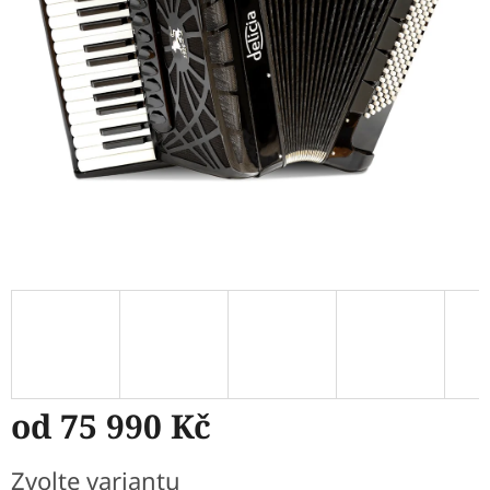
od
75 990 Kč
Měrná
Zvolte variantu
cena: