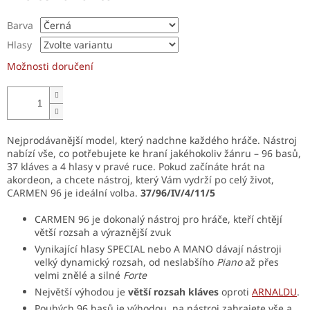
Barva
Hlasy
Možnosti doručení
Nejprodávanější model, který nadchne každého hráče. Nástroj
nabízí vše, co potřebujete ke hraní jakéhokoliv žánru – 96 basů,
37 kláves a 4 hlasy v pravé ruce. Pokud začínáte hrát na
akordeon, a chcete nástroj, který Vám vydrží po celý život,
CARMEN 96 je ideální volba.
37/96/IV/4/11/5
CARMEN 96 je dokonalý nástroj pro hráče, kteří chtějí
větší rozsah a výraznější zvuk
Vynikající hlasy SPECIAL nebo A MANO dávají nástroji
velký dynamický rozsah, od neslabšího
Piano
až přes
velmi znělé a silné
Forte
Největší výhodou je
větší rozsah kláves
oproti
ARNALDU
.
Pouhých 96 basů je výhodou, na nástroj zahrajete vše a