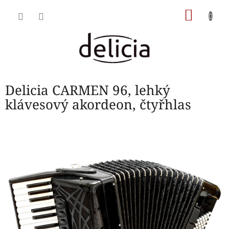
Přejít
NÁKU
na
obsah
KOŠÍK
Delicia CARMEN 96, lehký
klávesový akordeon, čtyřhlas