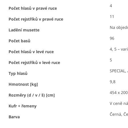
4
Počet hlasů v pravé ruce
11
Počet rejstříků v pravé ruce
Na objed
Ladění musette
96
Počet basů
4, 5 – v
Počet hlasů v levé ruce
5
Počet rejstříků v levé ruce
SPECIAL,
Typ hlasů
9,8
Hmotnost [kg]
454 x 200
Rozměry (d / v / š) [cm]
V ceně ná
Kufr + řemeny
Černá, Če
Barva