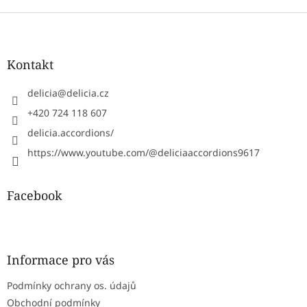
Z
á
p
a
Kontakt
t
í
delicia
@
delicia.cz
+420 724 118 607
delicia.accordions/
https://www.youtube.com/@deliciaaccordions9617
Facebook
Informace pro vás
Podmínky ochrany os. údajů
Obchodní podmínky