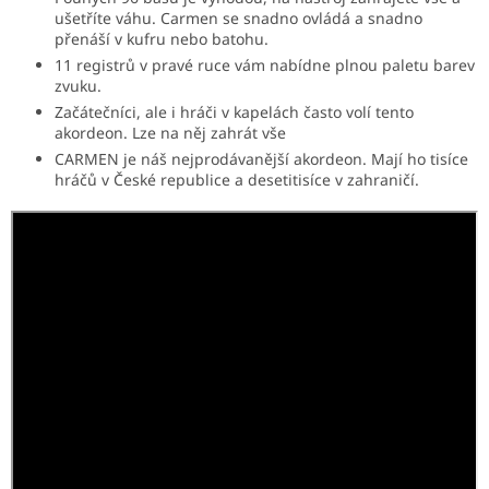
ušetříte váhu. Carmen se snadno ovládá a snadno
přenáší v kufru nebo batohu.
11 registrů v pravé ruce vám nabídne plnou paletu barev
zvuku.
Začátečníci, ale i hráči v kapelách často volí tento
akordeon. Lze na něj zahrát vše
CARMEN je náš nejprodávanější akordeon. Mají ho tisíce
hráčů v České republice a desetitisíce v zahraničí.