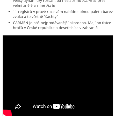
veliký dynamický rozsah, od neslabšího
Piano
až přes
velmi znělé a silné
Forte
11 registrů v pravé ruce vám nabídne plnou paletu barev
zvuku a to včetně “šachty”
CARMEN je náš nejprodávanější akordeon. Mají ho tisíce
hráčů v České republice a desetitisíce v zahraničí.