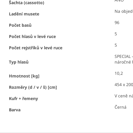
Šachta (cassotto)
Na obje
Ladění musete
96
Počet basů
5
Počet hlasů v levé ruce
5
Počet rejstříků v levé ruce
SPECIAL –
Typ hlasů
náročné 
10,2
Hmotnost [kg]
454 x 200
Rozměry (d / v / š) [cm]
V ceně ná
Kufr + řemeny
Černá
Barva