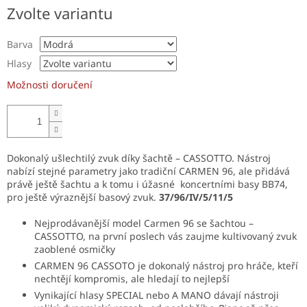
Měrná
Zvolte variantu
cena:
Barva
Hlasy
Možnosti doručení
Dokonalý ušlechtilý zvuk díky šachtě – CASSOTTO. Nástroj
nabízí stejné parametry jako tradiční CARMEN 96, ale přidává
právě ještě šachtu a k tomu i úžasné koncertními basy BB74,
pro ještě výraznější basový zvuk.
37/96/IV/5/11/5
Nejprodávanější model Carmen 96 se šachtou –
CASSOTTO, na první poslech vás zaujme kultivovaný zvuk
zaoblené osmičky
CARMEN 96 CASSOTO je dokonalý nástroj pro hráče, kteří
nechtějí kompromis, ale hledají to nejlepší
Vynikající hlasy SPECIAL nebo A MANO dávají nástroji