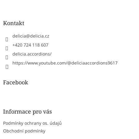
Z
á
p
a
Kontakt
t
í
delicia
@
delicia.cz
+420 724 118 607
delicia.accordions/
https://www.youtube.com/@deliciaaccordions9617
Facebook
Informace pro vás
Podmínky ochrany os. údajů
Obchodní podmínky