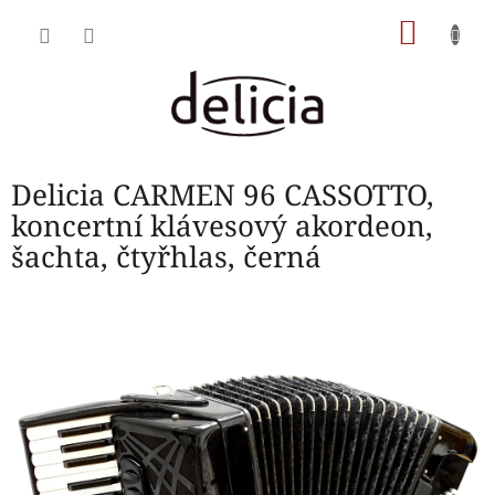
Přejít
NÁKU
na
obsah
KOŠÍK
Delicia CARMEN 96 CASSOTTO,
koncertní klávesový akordeon,
šachta, čtyřhlas, černá