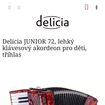
Přejít
NÁKU
na
obsah
KOŠÍK
Delicia JUNIOR 72, lehký
klávesový akordeon pro děti,
tříhlas