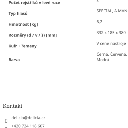
Počet rejstříků v levé ruce
SPECIAL, A MA
Typ hlasů
6,2
Hmotnost [kg]
332 x 185 x 380
Rozměry (d / v / š) [mm]
V ceně nástroje
Kufr + řemeny
Černá, Červená, 
Barva
Modrá
Z
á
p
a
Kontakt
t
í
delicia
@
delicia.cz
+420 724 118 607