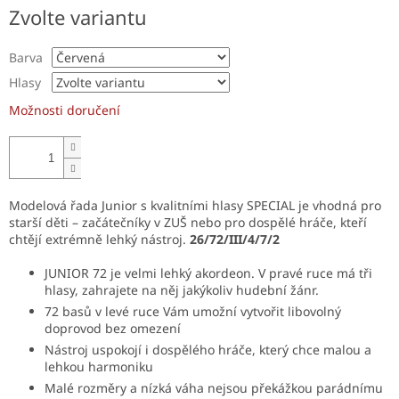
Měrná
Zvolte variantu
cena:
Barva
Hlasy
Možnosti doručení
Modelová řada Junior s kvalitními hlasy SPECIAL je vhodná pro
starší děti – začátečníky v ZUŠ nebo pro dospělé hráče, kteří
chtějí extrémně lehký nástroj.
26/72/III/4/7/2
JUNIOR 72 je velmi lehký akordeon. V pravé ruce má tři
hlasy, zahrajete na něj jakýkoliv hudební žánr.
72 basů v levé ruce Vám umožní vytvořit libovolný
doprovod bez omezení
Nástroj uspokojí i dospělého hráče, který chce malou a
lehkou harmoniku
Malé rozměry a nízká váha nejsou překážkou parádnímu