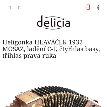
Přejít
NÁKU
na
obsah
KOŠÍK
Heligonka HLAVÁČEK 1932
MOSAZ, ladění C-F, čtyřhlas basy,
tříhlas pravá ruka