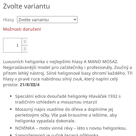
Měrná
Zvolte variantu
cena:
Hlasy
Možnosti doručení
Luxusních heligonka s nejlepšími hlasy A MANO MOSAZ.
Nejprodávanější model pro začátečníky i profesionály. Zvučný a
přitom lehký nástroj. Silné heligonové basy ohromí každého. Tři
hlasy v pravé ruce nabídnou silný zvuk, který naplní celý
prostor.
21/8/III/4
Speciální edice dvouřadé heligonky Hlaváček 1932 s
tradičním vzhledem a mosaznou intarzií
Mosazný nápis vsadíme do dřeva a doplníme jej
perleťovými očky. Vše pak brousíme a leštíme, aby
heligonka vypadala dokonale.
NOVINKA – motiv vinné révy – léto s novou heligonkou.
Samozřejmostí je ručně řezaná příklopka.