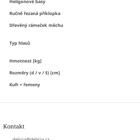
Heligonové basy
Ručně řezaná příklopka
Dřevěný rámeček měchu
Typ hlasů
Hmotnost [kg]
Rozměry (d / v / š) [cm]
Kufr + řemeny
Z
á
p
a
Kontakt
t
í
delicia
@
delicia.cz