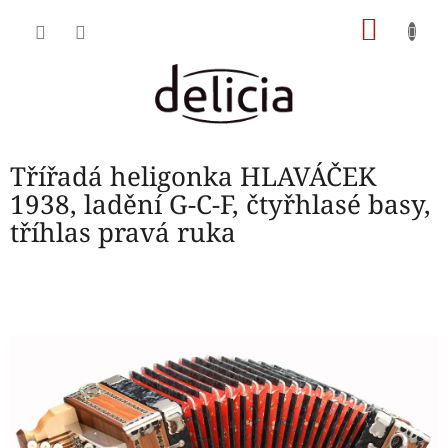
Přejít
NÁKU
na
obsah
KOŠÍK
Třířadá heligonka HLAVÁČEK
1938, ladění G-C-F, čtyřhlasé basy,
tříhlas pravá ruka