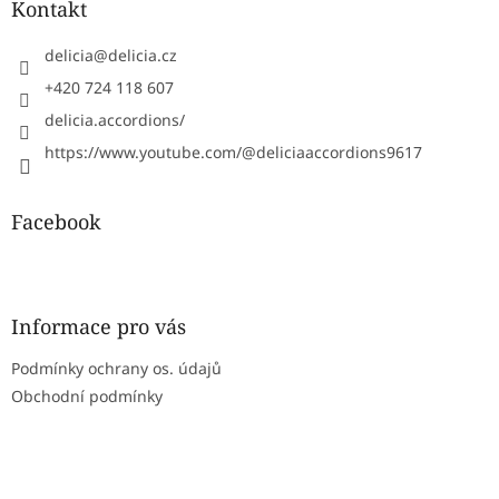
a
Kontakt
t
í
delicia
@
delicia.cz
+420 724 118 607
delicia.accordions/
https://www.youtube.com/@deliciaaccordions9617
Facebook
Informace pro vás
Podmínky ochrany os. údajů
Obchodní podmínky