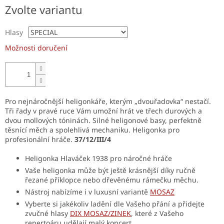
Měrná
Zvolte variantu
cena:
Hlasy
Možnosti doručení
Pro nejnáročnější heligonkáře, kterým „dvouřadovka“ nestačí.
Tři řady v pravé ruce Vám umožní hrát ve třech durových a
dvou mollových tóninách. Silné heligonové basy, perfektně
těsnící měch a spolehlivá mechaniku. Heligonka pro
profesionální hráče.
37/12/III/4
Heligonka Hlaváček 1938 pro náročné hráče
Vaše heligonka může být ještě krásnější díky ručně
řezané příklopce nebo dřevěnému rámečku měchu.
Nástroj nabízíme i v luxusní variantě
MOSAZ
Vyberte si jakékoliv ladění dle Vašeho přání a přidejte
zvučné hlasy
DIX MOSAZ/ZINEK
, které z Vašeho
repertoáru udělají malý koncert.