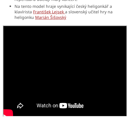
Na tento model hraje vynikající český heligonkář a
klavírista
František Lejsek
a slovenský učitel hry na
heligonku
Marián Šišovský