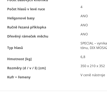
4
Počet hlasů v levé ruce
ANO
Heligonové basy
ANO
Ručně řezaná příklopka
ANO
Dřevěný rámeček měchu
SPECIAL – vynika
Typ hlasů
tónu, DIX MOSAZ 
6,8
Hmotnost [kg]
350 x 210 x 352
Rozměry (d / v / š) [cm]
V ceně nástroje
Kufr + řemeny
Z
á
p